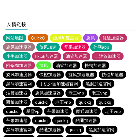
友情链接
网站地图
QuickQ
旋风加速度器
旋风
优途加速器
旋风加速度器
旋风加速
坚果加速器
外网app
小牛加速器
tiktok加速器
油管加速器
上油管加速器
回锅肉加速器
旋风
油管加速器
快鸭加速器
旋风加速度器
快橙加速器
旋风加速度器
快橙加速器
黑洞加速官网
手机外国加速器官网
黑洞加速官网
油管加速器
旋风加速度器
老王vnp
老王vnp
西柚加速器
quickq
老王vnp
quickq
quickq
quickq
暴雪vp
芒果加速器
酷通加速器
老王vnp
芒果加速器
quickq
quickq
酷通加速器
黑洞加速官网
酷通加速器
quickq
黑洞加速官网