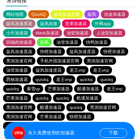
友情链接
网站地图
QuickQ
旋风加速度器
旋风
优途加速器
旋风加速度器
旋风加速
坚果加速器
外网app
小牛加速器
tiktok加速器
油管加速器
上油管加速器
回锅肉加速器
旋风
油管加速器
快鸭加速器
旋风加速度器
快橙加速器
旋风加速度器
快橙加速器
黑洞加速官网
手机外国加速器官网
黑洞加速官网
油管加速器
旋风加速度器
老王vnp
老王vnp
西柚加速器
quickq
老王vnp
quickq
quickq
quickq
暴雪vp
芒果加速器
酷通加速器
老王vnp
芒果加速器
quickq
quickq
酷通加速器
黑洞加速官网
酷通加速器
quickq
黑洞加速官网
黑洞加速官网
芒果加速器
快橙加速器
小猫咪ciash加速器
芒果加速器
永久免费使用的加速器
下载