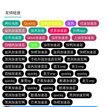
友情链接
网站地图
QuickQ
旋风加速度器
旋风
优途加速器
旋风加速度器
旋风加速
坚果加速器
外网app
小牛加速器
tiktok加速器
油管加速器
上油管加速器
回锅肉加速器
旋风
油管加速器
快鸭加速器
旋风加速度器
快橙加速器
旋风加速度器
快橙加速器
黑洞加速官网
手机外国加速器官网
黑洞加速官网
油管加速器
旋风加速度器
老王vnp
老王vnp
西柚加速器
quickq
老王vnp
quickq
quickq
quickq
暴雪vp
芒果加速器
酷通加速器
老王vnp
芒果加速器
quickq
quickq
酷通加速器
黑洞加速官网
酷通加速器
quickq
黑洞加速官网
黑洞加速官网
芒果加速器
快橙加速器