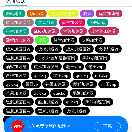
友情链接
网站地图
QuickQ
旋风加速度器
旋风
优途加速器
旋风加速度器
旋风加速
坚果加速器
外网app
小牛加速器
tiktok加速器
油管加速器
上油管加速器
回锅肉加速器
旋风
油管加速器
快鸭加速器
旋风加速度器
快橙加速器
旋风加速度器
快橙加速器
黑洞加速官网
手机外国加速器官网
黑洞加速官网
油管加速器
旋风加速度器
老王vnp
老王vnp
西柚加速器
quickq
老王vnp
quickq
quickq
quickq
暴雪vp
芒果加速器
酷通加速器
老王vnp
芒果加速器
quickq
quickq
酷通加速器
黑洞加速官网
酷通加速器
quickq
黑洞加速官网
黑洞加速官网
芒果加速器
快橙加速器
小猫咪ciash加速器
芒果加速器
永久免费使用的加速器
下载