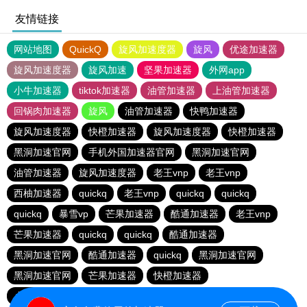
友情链接
网站地图
QuickQ
旋风加速度器
旋风
优途加速器
旋风加速度器
旋风加速
坚果加速器
外网app
小牛加速器
tiktok加速器
油管加速器
上油管加速器
回锅肉加速器
旋风
油管加速器
快鸭加速器
旋风加速度器
快橙加速器
旋风加速度器
快橙加速器
黑洞加速官网
手机外国加速器官网
黑洞加速官网
油管加速器
旋风加速度器
老王vnp
老王vnp
西柚加速器
quickq
老王vnp
quickq
quickq
quickq
暴雪vp
芒果加速器
酷通加速器
老王vnp
芒果加速器
quickq
quickq
酷通加速器
黑洞加速官网
酷通加速器
quickq
黑洞加速官网
黑洞加速官网
芒果加速器
快橙加速器
小猫咪ciash加速器
芒果加速器