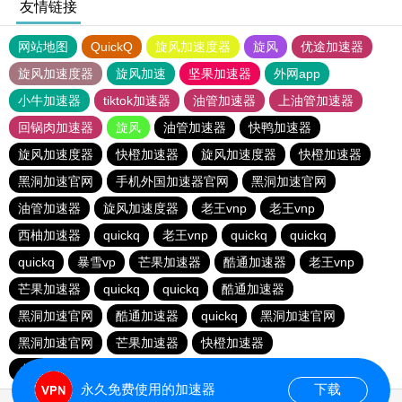
友情链接
网站地图
QuickQ
旋风加速度器
旋风
优途加速器
旋风加速度器
旋风加速
坚果加速器
外网app
小牛加速器
tiktok加速器
油管加速器
上油管加速器
回锅肉加速器
旋风
油管加速器
快鸭加速器
旋风加速度器
快橙加速器
旋风加速度器
快橙加速器
黑洞加速官网
手机外国加速器官网
黑洞加速官网
油管加速器
旋风加速度器
老王vnp
老王vnp
西柚加速器
quickq
老王vnp
quickq
quickq
quickq
暴雪vp
芒果加速器
酷通加速器
老王vnp
芒果加速器
quickq
quickq
酷通加速器
黑洞加速官网
酷通加速器
quickq
黑洞加速官网
黑洞加速官网
芒果加速器
快橙加速器
小猫咪ciash加速器
芒果加速器
永久免费使用的加速器
下载