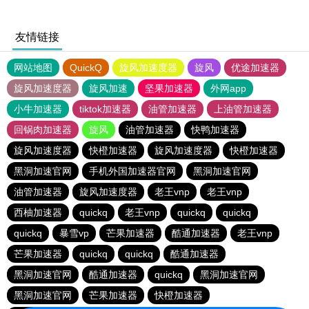
友情链接
网站地图
QuickQ
旋风加速度器
旋风
优途加速器
旋风加速度器
旋风加速
坚果加速器
外网app
小牛加速器
tiktok加速器
油管加速器
上油管加速器
回锅肉加速器
旋风
油管加速器
快鸭加速器
旋风加速度器
快橙加速器
旋风加速度器
快橙加速器
黑洞加速官网
手机外国加速器官网
黑洞加速官网
油管加速器
旋风加速度器
老王vnp
老王vnp
西柚加速器
quickq
老王vnp
quickq
quickq
quickq
暴雪vp
芒果加速器
酷通加速器
老王vnp
芒果加速器
quickq
quickq
酷通加速器
黑洞加速官网
酷通加速器
quickq
黑洞加速官网
黑洞加速官网
芒果加速器
快橙加速器