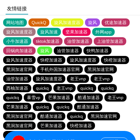
友情链接
网站地图
QuickQ
旋风加速度器
旋风
优途加速器
旋风加速度器
旋风加速
坚果加速器
外网app
小牛加速器
tiktok加速器
油管加速器
上油管加速器
回锅肉加速器
旋风
油管加速器
快鸭加速器
旋风加速度器
快橙加速器
旋风加速度器
快橙加速器
黑洞加速官网
手机外国加速器官网
黑洞加速官网
油管加速器
旋风加速度器
老王vnp
老王vnp
西柚加速器
quickq
老王vnp
quickq
quickq
quickq
暴雪vp
芒果加速器
酷通加速器
老王vnp
芒果加速器
quickq
quickq
酷通加速器
黑洞加速官网
酷通加速器
quickq
黑洞加速官网
黑洞加速官网
芒果加速器
快橙加速器
小猫咪ciash加速器
芒果加速器