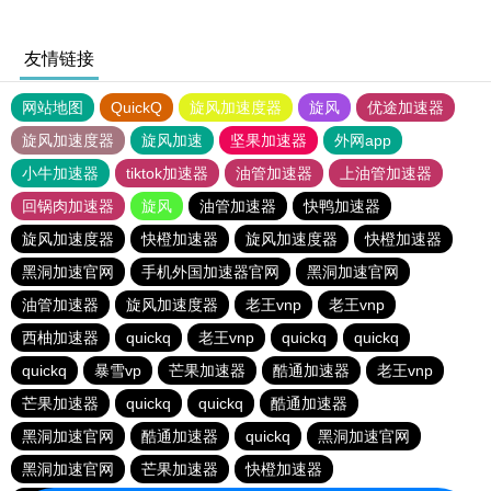
友情链接
网站地图
QuickQ
旋风加速度器
旋风
优途加速器
旋风加速度器
旋风加速
坚果加速器
外网app
小牛加速器
tiktok加速器
油管加速器
上油管加速器
回锅肉加速器
旋风
油管加速器
快鸭加速器
旋风加速度器
快橙加速器
旋风加速度器
快橙加速器
黑洞加速官网
手机外国加速器官网
黑洞加速官网
油管加速器
旋风加速度器
老王vnp
老王vnp
西柚加速器
quickq
老王vnp
quickq
quickq
quickq
暴雪vp
芒果加速器
酷通加速器
老王vnp
芒果加速器
quickq
quickq
酷通加速器
黑洞加速官网
酷通加速器
quickq
黑洞加速官网
黑洞加速官网
芒果加速器
快橙加速器