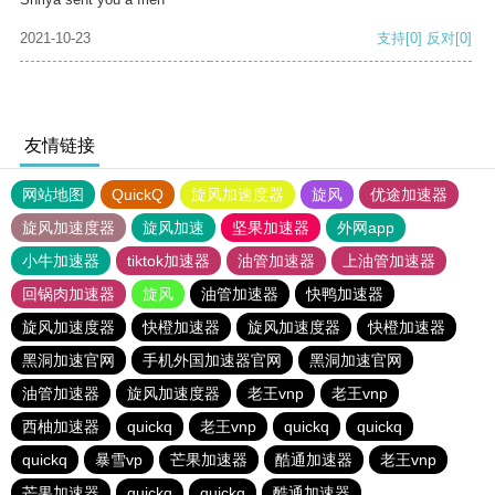
2021-10-23
支持
[0]
反对
[0]
友情链接
网站地图
QuickQ
旋风加速度器
旋风
优途加速器
旋风加速度器
旋风加速
坚果加速器
外网app
小牛加速器
tiktok加速器
油管加速器
上油管加速器
回锅肉加速器
旋风
油管加速器
快鸭加速器
旋风加速度器
快橙加速器
旋风加速度器
快橙加速器
黑洞加速官网
手机外国加速器官网
黑洞加速官网
油管加速器
旋风加速度器
老王vnp
老王vnp
西柚加速器
quickq
老王vnp
quickq
quickq
quickq
暴雪vp
芒果加速器
酷通加速器
老王vnp
芒果加速器
quickq
quickq
酷通加速器