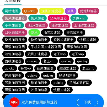
友情链接
网站地图
QuickQ
旋风加速度器
旋风
优途加速器
旋风加速度器
旋风加速
坚果加速器
外网app
小牛加速器
tiktok加速器
油管加速器
上油管加速器
回锅肉加速器
旋风
油管加速器
快鸭加速器
旋风加速度器
快橙加速器
旋风加速度器
快橙加速器
黑洞加速官网
手机外国加速器官网
黑洞加速官网
油管加速器
旋风加速度器
老王vnp
老王vnp
西柚加速器
quickq
老王vnp
quickq
quickq
quickq
暴雪vp
芒果加速器
酷通加速器
老王vnp
芒果加速器
quickq
quickq
酷通加速器
黑洞加速官网
酷通加速器
quickq
黑洞加速官网
黑洞加速官网
芒果加速器
快橙加速器
小猫咪ciash加速器
芒果加速器
永久免费使用的加速器
下载