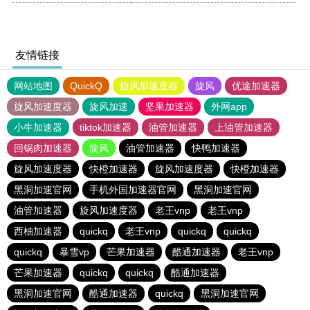
友情链接
网站地图
QuickQ
旋风加速度器
旋风
优途加速器
旋风加速度器
旋风加速
坚果加速器
外网app
小牛加速器
tiktok加速器
油管加速器
上油管加速器
回锅肉加速器
旋风
油管加速器
快鸭加速器
旋风加速度器
快橙加速器
旋风加速度器
快橙加速器
黑洞加速官网
手机外国加速器官网
黑洞加速官网
油管加速器
旋风加速度器
老王vnp
老王vnp
西柚加速器
quickq
老王vnp
quickq
quickq
quickq
暴雪vp
芒果加速器
酷通加速器
老王vnp
芒果加速器
quickq
quickq
酷通加速器
黑洞加速官网
酷通加速器
quickq
黑洞加速官网