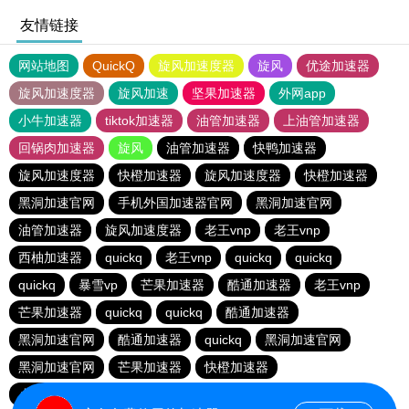
友情链接
网站地图
QuickQ
旋风加速度器
旋风
优途加速器
旋风加速度器
旋风加速
坚果加速器
外网app
小牛加速器
tiktok加速器
油管加速器
上油管加速器
回锅肉加速器
旋风
油管加速器
快鸭加速器
旋风加速度器
快橙加速器
旋风加速度器
快橙加速器
黑洞加速官网
手机外国加速器官网
黑洞加速官网
油管加速器
旋风加速度器
老王vnp
老王vnp
西柚加速器
quickq
老王vnp
quickq
quickq
quickq
暴雪vp
芒果加速器
酷通加速器
老王vnp
芒果加速器
quickq
quickq
酷通加速器
黑洞加速官网
酷通加速器
quickq
黑洞加速官网
黑洞加速官网
芒果加速器
快橙加速器
小猫咪ciash加速器
芒果加速器