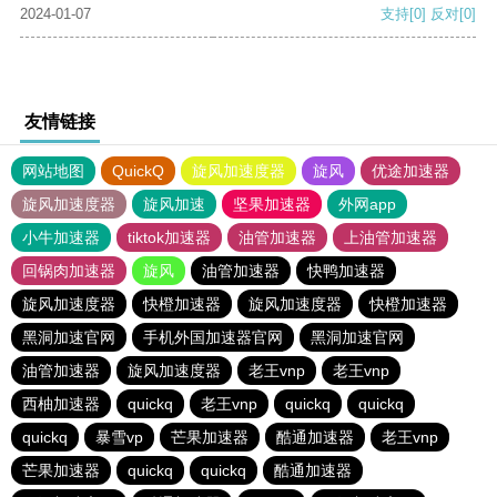
2024-01-07
支持
[0]
反对
[0]
友情链接
网站地图
QuickQ
旋风加速度器
旋风
优途加速器
旋风加速度器
旋风加速
坚果加速器
外网app
小牛加速器
tiktok加速器
油管加速器
上油管加速器
回锅肉加速器
旋风
油管加速器
快鸭加速器
旋风加速度器
快橙加速器
旋风加速度器
快橙加速器
黑洞加速官网
手机外国加速器官网
黑洞加速官网
油管加速器
旋风加速度器
老王vnp
老王vnp
西柚加速器
quickq
老王vnp
quickq
quickq
quickq
暴雪vp
芒果加速器
酷通加速器
老王vnp
芒果加速器
quickq
quickq
酷通加速器