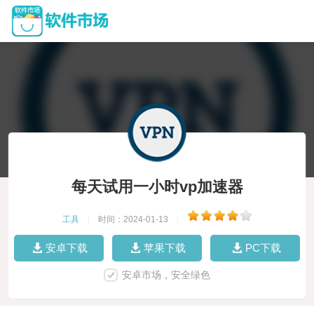
每天试用一小时vp加速器
工具
|
时间：2024-01-13
|
安卓下载
苹果下载
PC下载
安卓市场，安全绿色