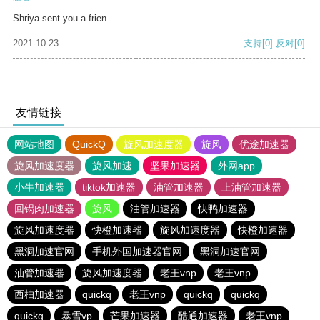
Shriya sent you a frien
2021-10-23
支持
[0]
反对
[0]
友情链接
网站地图
QuickQ
旋风加速度器
旋风
优途加速器
旋风加速度器
旋风加速
坚果加速器
外网app
小牛加速器
tiktok加速器
油管加速器
上油管加速器
回锅肉加速器
旋风
油管加速器
快鸭加速器
旋风加速度器
快橙加速器
旋风加速度器
快橙加速器
黑洞加速官网
手机外国加速器官网
黑洞加速官网
油管加速器
旋风加速度器
老王vnp
老王vnp
西柚加速器
quickq
老王vnp
quickq
quickq
quickq
暴雪vp
芒果加速器
酷通加速器
老王vnp