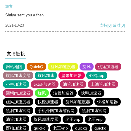
游客
Shriya sent you a frien
2021-10-23
支持
[0]
反对
[0]
友情链接
网站地图
QuickQ
旋风加速度器
旋风
优途加速器
旋风加速度器
旋风加速
坚果加速器
外网app
小牛加速器
tiktok加速器
油管加速器
上油管加速器
回锅肉加速器
旋风
油管加速器
快鸭加速器
旋风加速度器
快橙加速器
旋风加速度器
快橙加速器
黑洞加速官网
手机外国加速器官网
黑洞加速官网
油管加速器
旋风加速度器
老王vnp
老王vnp
西柚加速器
quickq
老王vnp
quickq
quickq