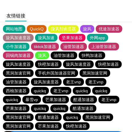
友情链接
网站地图
QuickQ
旋风加速度器
旋风
优途加速器
旋风加速度器
旋风加速
坚果加速器
外网app
小牛加速器
tiktok加速器
油管加速器
上油管加速器
回锅肉加速器
旋风
油管加速器
快鸭加速器
旋风加速度器
快橙加速器
旋风加速度器
快橙加速器
黑洞加速官网
手机外国加速器官网
黑洞加速官网
油管加速器
旋风加速度器
老王vnp
老王vnp
西柚加速器
quickq
老王vnp
quickq
quickq
quickq
暴雪vp
芒果加速器
酷通加速器
老王vnp
芒果加速器
quickq
quickq
酷通加速器
黑洞加速官网
酷通加速器
quickq
黑洞加速官网
黑洞加速官网
芒果加速器
快橙加速器