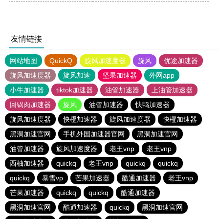
友情链接
网站地图
QuickQ
旋风加速度器
旋风
优途加速器
旋风加速度器
旋风加速
坚果加速器
外网app
小牛加速器
tiktok加速器
油管加速器
上油管加速器
回锅肉加速器
旋风
油管加速器
快鸭加速器
旋风加速度器
快橙加速器
旋风加速度器
快橙加速器
黑洞加速官网
手机外国加速器官网
黑洞加速官网
油管加速器
旋风加速度器
老王vnp
老王vnp
西柚加速器
quickq
老王vnp
quickq
quickq
quickq
暴雪vp
芒果加速器
酷通加速器
老王vnp
芒果加速器
quickq
quickq
酷通加速器
黑洞加速官网
酷通加速器
quickq
黑洞加速官网