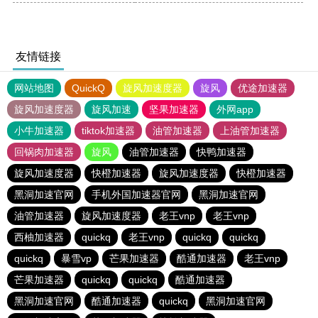
友情链接
网站地图
QuickQ
旋风加速度器
旋风
优途加速器
旋风加速度器
旋风加速
坚果加速器
外网app
小牛加速器
tiktok加速器
油管加速器
上油管加速器
回锅肉加速器
旋风
油管加速器
快鸭加速器
旋风加速度器
快橙加速器
旋风加速度器
快橙加速器
黑洞加速官网
手机外国加速器官网
黑洞加速官网
油管加速器
旋风加速度器
老王vnp
老王vnp
西柚加速器
quickq
老王vnp
quickq
quickq
quickq
暴雪vp
芒果加速器
酷通加速器
老王vnp
芒果加速器
quickq
quickq
酷通加速器
黑洞加速官网
酷通加速器
quickq
黑洞加速官网