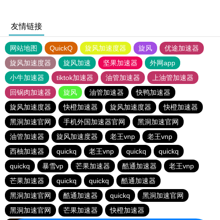
友情链接
网站地图
QuickQ
旋风加速度器
旋风
优途加速器
旋风加速度器
旋风加速
坚果加速器
外网app
小牛加速器
tiktok加速器
油管加速器
上油管加速器
回锅肉加速器
旋风
油管加速器
快鸭加速器
旋风加速度器
快橙加速器
旋风加速度器
快橙加速器
黑洞加速官网
手机外国加速器官网
黑洞加速官网
油管加速器
旋风加速度器
老王vnp
老王vnp
西柚加速器
quickq
老王vnp
quickq
quickq
quickq
暴雪vp
芒果加速器
酷通加速器
老王vnp
芒果加速器
quickq
quickq
酷通加速器
黑洞加速官网
酷通加速器
quickq
黑洞加速官网
黑洞加速官网
芒果加速器
快橙加速器