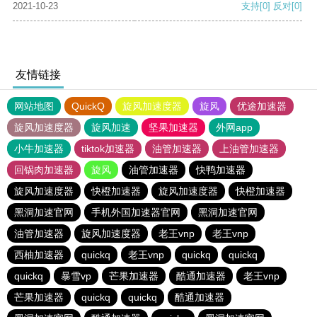
2021-10-23
支持
[0]
反对
[0]
友情链接
网站地图
QuickQ
旋风加速度器
旋风
优途加速器
旋风加速度器
旋风加速
坚果加速器
外网app
小牛加速器
tiktok加速器
油管加速器
上油管加速器
回锅肉加速器
旋风
油管加速器
快鸭加速器
旋风加速度器
快橙加速器
旋风加速度器
快橙加速器
黑洞加速官网
手机外国加速器官网
黑洞加速官网
油管加速器
旋风加速度器
老王vnp
老王vnp
西柚加速器
quickq
老王vnp
quickq
quickq
quickq
暴雪vp
芒果加速器
酷通加速器
老王vnp
芒果加速器
quickq
quickq
酷通加速器