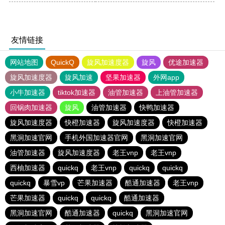
友情链接
网站地图
QuickQ
旋风加速度器
旋风
优途加速器
旋风加速度器
旋风加速
坚果加速器
外网app
小牛加速器
tiktok加速器
油管加速器
上油管加速器
回锅肉加速器
旋风
油管加速器
快鸭加速器
旋风加速度器
快橙加速器
旋风加速度器
快橙加速器
黑洞加速官网
手机外国加速器官网
黑洞加速官网
油管加速器
旋风加速度器
老王vnp
老王vnp
西柚加速器
quickq
老王vnp
quickq
quickq
quickq
暴雪vp
芒果加速器
酷通加速器
老王vnp
芒果加速器
quickq
quickq
酷通加速器
黑洞加速官网
酷通加速器
quickq
黑洞加速官网