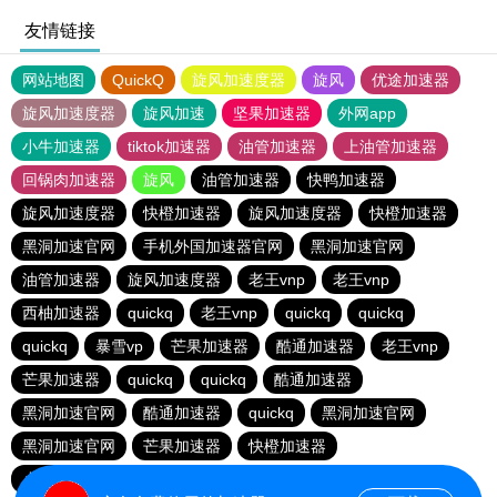
友情链接
网站地图
QuickQ
旋风加速度器
旋风
优途加速器
旋风加速度器
旋风加速
坚果加速器
外网app
小牛加速器
tiktok加速器
油管加速器
上油管加速器
回锅肉加速器
旋风
油管加速器
快鸭加速器
旋风加速度器
快橙加速器
旋风加速度器
快橙加速器
黑洞加速官网
手机外国加速器官网
黑洞加速官网
油管加速器
旋风加速度器
老王vnp
老王vnp
西柚加速器
quickq
老王vnp
quickq
quickq
quickq
暴雪vp
芒果加速器
酷通加速器
老王vnp
芒果加速器
quickq
quickq
酷通加速器
黑洞加速官网
酷通加速器
quickq
黑洞加速官网
黑洞加速官网
芒果加速器
快橙加速器
小猫咪ciash加速器
芒果加速器