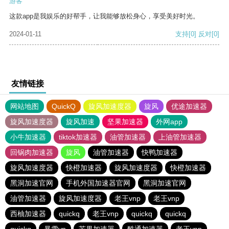
游客
这款app是我娱乐的好帮手，让我能够放松身心，享受美好时光。
2024-01-11
支持
[0]
反对
[0]
友情链接
网站地图
QuickQ
旋风加速度器
旋风
优途加速器
旋风加速度器
旋风加速
坚果加速器
外网app
小牛加速器
tiktok加速器
油管加速器
上油管加速器
回锅肉加速器
旋风
油管加速器
快鸭加速器
旋风加速度器
快橙加速器
旋风加速度器
快橙加速器
黑洞加速官网
手机外国加速器官网
黑洞加速官网
油管加速器
旋风加速度器
老王vnp
老王vnp
西柚加速器
quickq
老王vnp
quickq
quickq