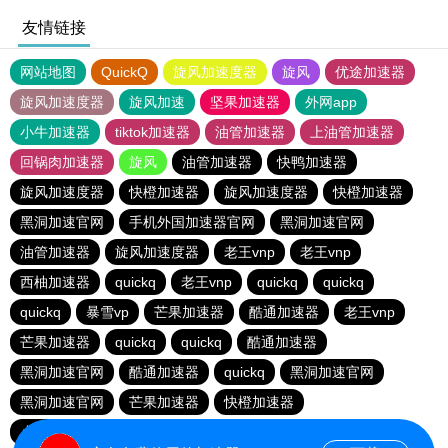
友情链接
网站地图
QuickQ
旋风加速度器
旋风
优途加速器
旋风加速度器
旋风加速
坚果加速器
外网app
小牛加速器
tiktok加速器
油管加速器
上油管加速器
回锅肉加速器
旋风
油管加速器
快鸭加速器
旋风加速度器
快橙加速器
旋风加速度器
快橙加速器
黑洞加速官网
手机外国加速器官网
黑洞加速官网
油管加速器
旋风加速度器
老王vnp
老王vnp
西柚加速器
quickq
老王vnp
quickq
quickq
quickq
暴雪vp
芒果加速器
酷通加速器
老王vnp
芒果加速器
quickq
quickq
酷通加速器
黑洞加速官网
酷通加速器
quickq
黑洞加速官网
黑洞加速官网
芒果加速器
快橙加速器
小猫咪ciash加速器
芒果加速器