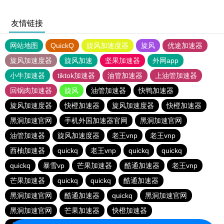
友情链接
网站地图
QuickQ
旋风加速度器
旋风
优途加速器
旋风加速度器
旋风加速
坚果加速器
外网app
小牛加速器
tiktok加速器
油管加速器
上油管加速器
回锅肉加速器
旋风
油管加速器
快鸭加速器
旋风加速度器
快橙加速器
旋风加速度器
快橙加速器
黑洞加速官网
手机外国加速器官网
黑洞加速官网
油管加速器
旋风加速度器
老王vnp
老王vnp
西柚加速器
quickq
老王vnp
quickq
quickq
quickq
暴雪vp
芒果加速器
酷通加速器
老王vnp
芒果加速器
quickq
quickq
酷通加速器
黑洞加速官网
酷通加速器
quickq
黑洞加速官网
黑洞加速官网
芒果加速器
快橙加速器