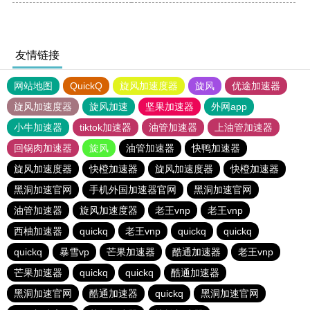
友情链接
网站地图
QuickQ
旋风加速度器
旋风
优途加速器
旋风加速度器
旋风加速
坚果加速器
外网app
小牛加速器
tiktok加速器
油管加速器
上油管加速器
回锅肉加速器
旋风
油管加速器
快鸭加速器
旋风加速度器
快橙加速器
旋风加速度器
快橙加速器
黑洞加速官网
手机外国加速器官网
黑洞加速官网
油管加速器
旋风加速度器
老王vnp
老王vnp
西柚加速器
quickq
老王vnp
quickq
quickq
quickq
暴雪vp
芒果加速器
酷通加速器
老王vnp
芒果加速器
quickq
quickq
酷通加速器
黑洞加速官网
酷通加速器
quickq
黑洞加速官网